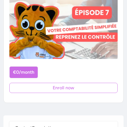
€0/month
Enroll now