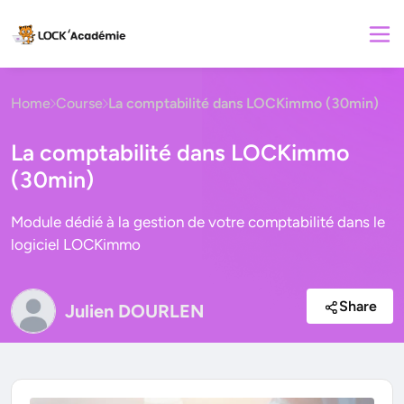
Home
Course
La comptabilité dans LOCKimmo (30min)
La comptabilité dans LOCKimmo
(30min)
Module dédié à la gestion de votre comptabilité dans le
logiciel LOCKimmo
Share
Julien DOURLEN